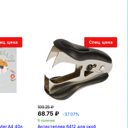
ец. цена
Спец. цена
109.25 ₽
68.75 ₽
-37.07%
В наличии
ter А4 40л
Антистеплер 6412 для скоб