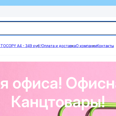
TOCOPY А4 - 349 руб.!
Оплата и доставка
О компании
Контакты
я офиса! Офисн
Канцтовары!