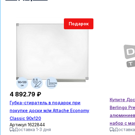
Подарок
4 892.79 ₽
Купите До
Губка-стиратель в подарок при
Berlingo Pr
покупке доски м/м Attache Economy
алюминиева
Classic 90х120
набор с ма
Артикул 1622844
Доставка 1-3 дня
Доставка
мя маркера