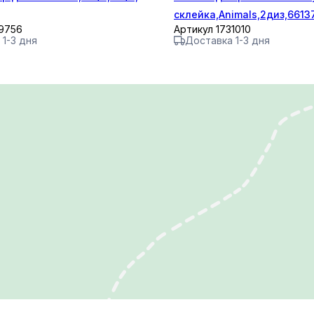
склейка,Аnimals,2диз,6613
39756
Артикул 1731010
 1-3 дня
Доставка 1-3 дня