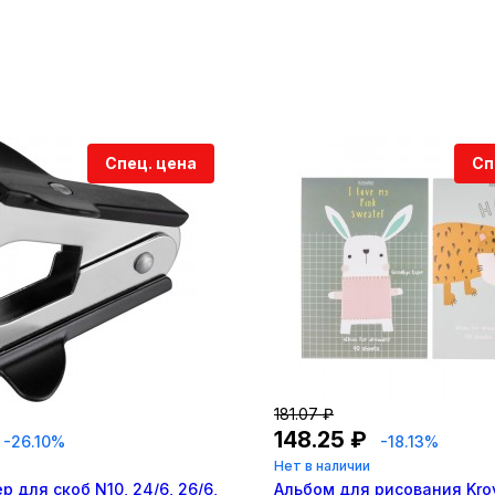
Спец. цена
Сп
181.07 ₽
148.25 ₽
-26.10%
-18.13%
Нет в наличии
 для скоб N10, 24/6, 26/6,
Альбом для рисования Kroy