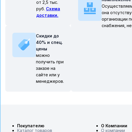
от 2,5 тыс.
Осуществляем 
руб.
Схема
она отсутству
доставки.
организации п
снабжения, не
Скидки до
40% и спец.
цены
можно
получить при
заказе на
сайте или у
менеджеров.
Покупателю
О Компании
Каталог товаров
О компании