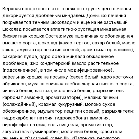
Верхняя поверхность этого нежного хрустящего печенья
декорируется дроблёным миндалем. Донышко печенья
покрывается темным шоколадом и ещё на не застывший
шоколад посыпается аппетитно-хрустящая миндальная
бисквитная крошка.Состав: мука пшеничная хлебопекарная
высшего сорта, шоколад (какао тёртое, сахар белый, масло
какао, эмульгатор лецитин соевый, ароматизатор ванилин),
сахарная пудра, ядро ореха миндаля обжаренное
дроблёное, жир кондитерский (масло растительное
(подсолнечное), в том числе модифицированное),
вафельная крошка на посыпку (сахар белый, ядро косточки
абрикосов, мука пшеничная хлебопекарная высшего сорта,
яичный белок, лактоза, молочный белок, разрыхлитель
карбонат аммония, ароматизаторы), меланж яичный
(охлаждённый), крахмал кукурузный, молоко сухое
обезжиренное, эмульгатор лецитин соевый, разрыхлители:
гидрокарбонат натрия, гидрокарбонат аммония,
пирофосфат натрия, соль пищевая, ароматизатор,
загуститель гуммиарабик, молочный белок, красители
пищевые: «Сахарный колер III», «Паприка», регулятор