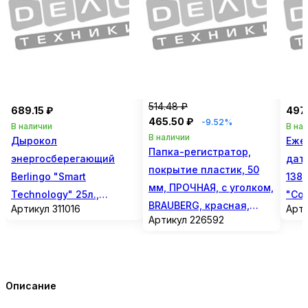
514.48 ₽
689.15 ₽
497.
465.50 ₽
-9.52%
В наличии
В на
В наличии
Дырокол
Еже
Папка-регистратор,
энергосберегающий
дати
покрытие пластик, 50
Berlingo "Smart
138
мм, ПРОЧНАЯ, с уголком,
Technology" 25л.,
"Com
BRAUBERG, красная,
Артикул 311016
Арти
металлический,
черн
Артикул 226592
226592
фиксатор, линейка,
синий
Описание