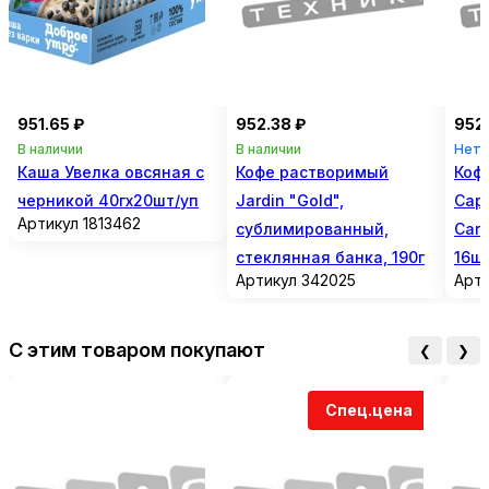
(530 ккал). Хранить в чистых, хорошо вентилируемых
Вес, г
335
складах, при температуре
Начинка
отсутствует
от 13 до 23 °С и относительной влажности воздуха
не более 75 %.
Подарочный набор
нет
Форма печенья
круглое
951.65 ₽
952.38 ₽
952.
Порционная продукция
нет
В наличии
В наличии
Нет 
Каша Увелка овсяная с
Кофе растворимый
Кофе
черникой 40гх20шт/уп
Jardin "Gold",
Capo
Артикул 1813462
сублимированный,
Cara
стеклянная банка, 190г
16ш
Артикул 342025
Арти
С этим товаром покупают
❮
❯
Спец.цена