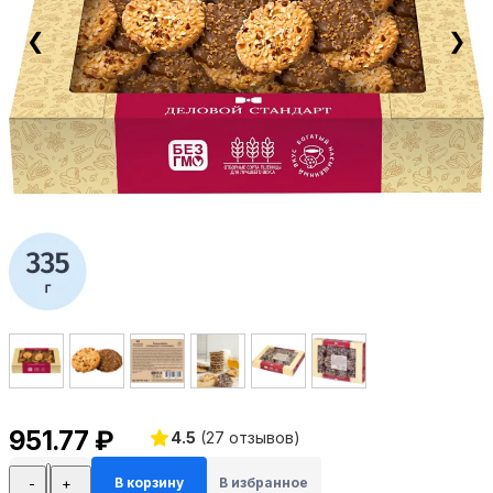
❮
❯
951.77 ₽
4.5
(
27
отзывов)
-
+
В корзину
В избранное