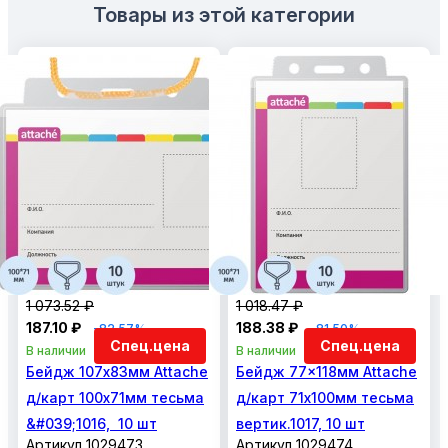
Товары из этой категории
1 073.52 ₽
1 018.47 ₽
187.10 ₽
188.38 ₽
-82.57%
-81.50%
Спец.цена
Спец.цена
В наличии
В наличии
Бейдж 107х83мм Attache
Бейдж 77x118мм Attache
д/карт 100х71мм тесьма
д/карт 71х100мм тесьма
&#039;1016, 10 шт
вертик.1017, 10 шт
Артикул 1029473
Артикул 1029474