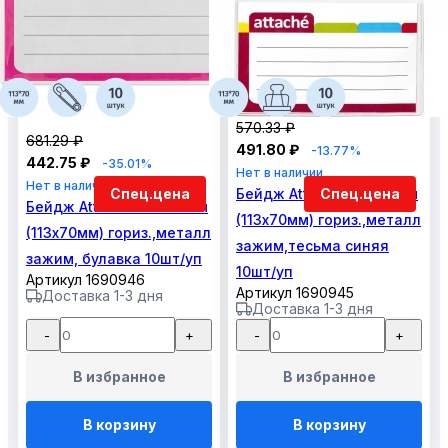
570.33 ₽
681.29 ₽
491.80 ₽
-13.77%
442.75 ₽
-35.01%
Нет в наличии
Нет в наличии
Спец.цена
Бейдж Attache 120х87мм
Спец.цена
Бейдж Attache 120х87мм
(113х70мм) гориз.,металл
(113х70мм) гориз.,металл
зажим,тесьма синяя
зажим, булавка 10шт/уп
10шт/уп
Артикул 1690946
Артикул 1690945
Доставка 1-3 дня
Доставка 1-3 дня
-
+
-
+
В избранное
В избранное
В корзину
В корзину