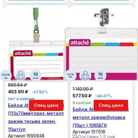
869.84 ₽
1 142.90 ₽
453.90 ₽
-47.82%
577.50 ₽
-49.47%
Нет в наличии
В наличии
Бейдж Attache 120х87мм
Спец.цена
Спец.цена
Бейдж Attache 120х87мм
(113х70мм)гориз.,металл
металл зажим/булавка
зажим,тесьма зелен.
(10шт.) 1065БГК
10шт/уп
Артикул 107618
Артикул 1690948
Доставка 1-3 дня