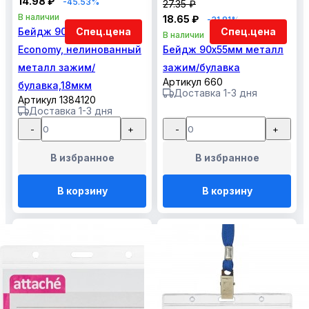
14.98 ₽
-45.53%
27.35 ₽
В наличии
18.65 ₽
-31.81%
Бейдж 90х55мм Attache
Спец.цена
Спец.цена
В наличии
Economy, нелинованный
Бейдж 90х55мм металл
металл зажим/
зажим/булавка
Артикул 660
булавка,18мкм
Доставка 1-3 дня
Артикул 1384120
Доставка 1-3 дня
-
+
-
+
В избранное
В избранное
В корзину
В корзину