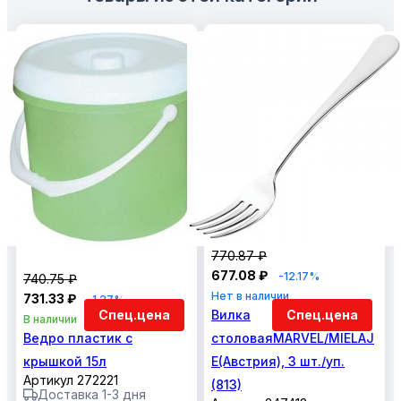
770.87 ₽
677.08 ₽
-12.17%
740.75 ₽
Нет в наличии
731.33 ₽
-1.27%
Спец.цена
Вилка
Спец.цена
В наличии
Ведро пластик с
столоваяMARVEL/MIELAJ
крышкой 15л
E(Австрия), 3 шт./уп.
Артикул 272221
(813)
Доставка 1-3 дня