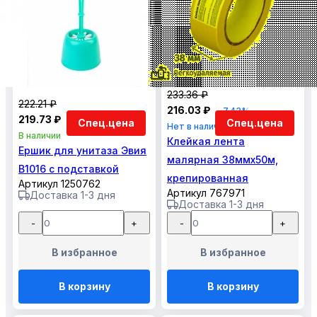
233.36 ₽
222.21 ₽
216.03 ₽
-7.43%
219.73 ₽
-1.12%
Спец.цена
Спец.цена
Нет в наличии
В наличии
Клейкая лента
Ершик для унитаза Эвия
малярная 38ммх50м,
В1016 с подставкой
крепированная
Артикул 1250762
Артикул 767971
Доставка 1-3 дня
Доставка 1-3 дня
-
+
-
+
В избранное
В избранное
В корзину
В корзину