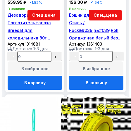
559.95 ₽
156.30 ₽
-1.52%
-1.54%
В наличии
В наличии
Дезодоратор
Спец.цена
Ершик для унитаза
Спец.цена
Поглотитель запаха
Стиль /
Breesal для
Rock&#039;n&#039;Roll
холодильника 80г
Ориджинал белый без
Артикул 1314881
Артикул 1361403
основнойблок
подставки
Доставка 1-3 дня
Доставка 1-3 дня
-
+
-
+
В избранное
В избранное
В корзину
В корзину