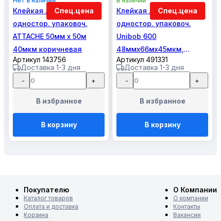
Нет в наличии
В наличии
Клейкая лента
Спец.цена
Клейкая лента
Спец.цена
одностор. упаковоч.
одностор. упаковоч.
ATTACHE 50мм x 50м
Unibob 600
40мкм коричневая
48ммх66мх45мкм,
Артикул 143756
Артикул 491331
прозрачная
Доставка 1-3 дня
Доставка 1-3 дня
-
+
-
+
В избранное
В избранное
В корзину
В корзину
Покупателю
О Компании
Каталог товаров
О компании
Оплата и доставка
Контакты
Корзина
Вакансии