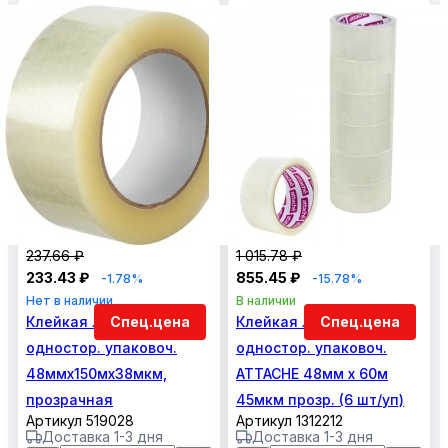
237.66 ₽
1 015.78 ₽
233.43 ₽
855.45 ₽
-1.78%
-15.78%
Нет в наличии
В наличии
Клейкая лента
Спец.цена
Клейкая лента
Спец.цена
одностор. упаковоч.
одностор. упаковоч.
48ммх150мх38мкм,
ATTACHE 48мм х 60м
прозрачная
45мкм прозр. (6 шт/уп)
Артикул 519028
Артикул 1312212
Доставка 1-3 дня
Доставка 1-3 дня